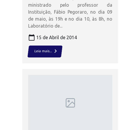
ministrado pelo professor da
Instituição, Fábio Pegoraro, no dia 09
de maio, às 19h e no dia 10, às 8h, no
Laboratório de...
calendar_today
15 de Abril de 2014
keyboard_arrow_right
Leia mais...