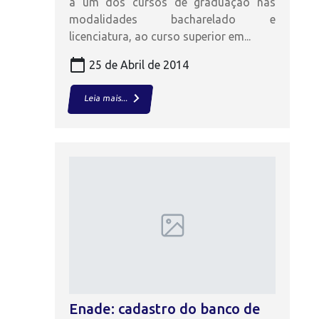
a um dos cursos de graduação nas
modalidades bacharelado e
licenciatura, ao curso superior em...
calendar_today
25 de Abril de 2014
keyboard_arrow_right
Leia mais...
Enade: cadastro do banco de