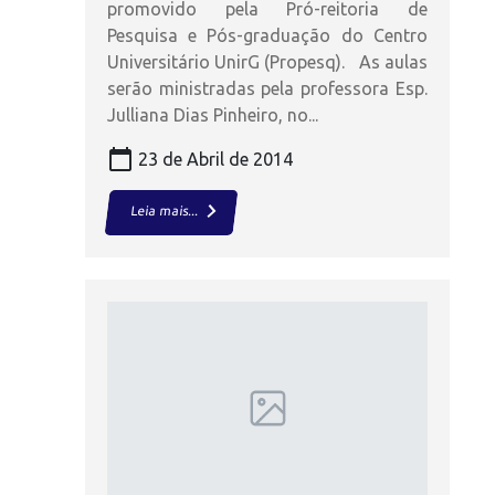
promovido pela Pró-reitoria de
Pesquisa e Pós-graduação do Centro
Universitário UnirG (Propesq). As aulas
serão ministradas pela professora Esp.
Julliana Dias Pinheiro, no...
calendar_today
23 de Abril de 2014
keyboard_arrow_right
Leia mais...