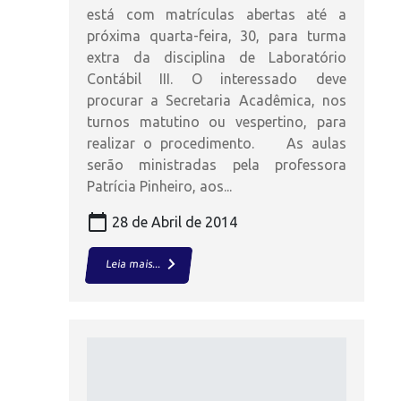
está com matrículas abertas até a
próxima quarta-feira, 30, para turma
extra da disciplina de Laboratório
Contábil III. O interessado deve
procurar a Secretaria Acadêmica, nos
turnos matutino ou vespertino, para
realizar o procedimento. As aulas
serão ministradas pela professora
Patrícia Pinheiro, aos...
calendar_today
28 de Abril de 2014
keyboard_arrow_right
Leia mais...