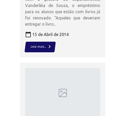
Vanderléia de Souza, o empréstimo
para os alunos que estão com livros já
foi renovado. “Aqueles que deveriam
entregar o livro...
calendar_today
15 de Abril de 2014
keyboard_arrow_right
Leia mais...