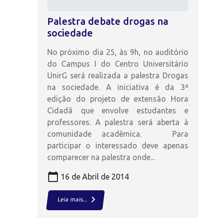
Palestra debate drogas na
sociedade
No próximo dia 25, às 9h, no auditório
do Campus I do Centro Universitário
UnirG será realizada a palestra Drogas
na sociedade. A iniciativa é da 3ª
edição do projeto de extensão Hora
Cidadã que envolve estudantes e
professores. A palestra será aberta à
comunidade acadêmica. Para
participar o interessado deve apenas
comparecer na palestra onde...
calendar_today
16 de Abril de 2014
keyboard_arrow_right
Leia mais...