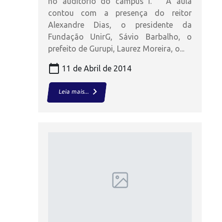
no auditório do campus I. A aula
contou com a presença do reitor
Alexandre Dias, o presidente da
Fundação UnirG, Sávio Barbalho, o
prefeito de Gurupi, Laurez Moreira, o...
calendar_today
11 de Abril de 2014
keyboard_arrow_right
Leia mais...