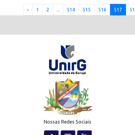
‹
1
2
...
514
515
516
517
51
Nossas Redes Sociais