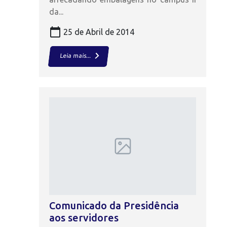
da...
calendar_today
25 de Abril de 2014
keyboard_arrow_right
Leia mais...
Comunicado da Presidência
aos servidores