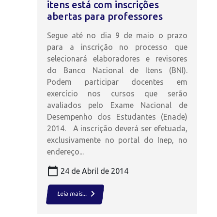
itens está com inscrições
abertas para professores
Segue até no dia 9 de maio o prazo
para a inscrição no processo que
selecionará elaboradores e revisores
do Banco Nacional de Itens (BNI).
Podem participar docentes em
exercício nos cursos que serão
avaliados pelo Exame Nacional de
Desempenho dos Estudantes (Enade)
2014. A inscrição deverá ser efetuada,
exclusivamente no portal do Inep, no
endereço...
calendar_today
24 de Abril de 2014
keyboard_arrow_right
Leia mais...