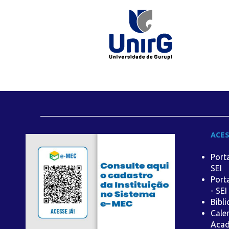
ACES
Port
SEI
Port
- SEI
Bibl
Cale
Aca