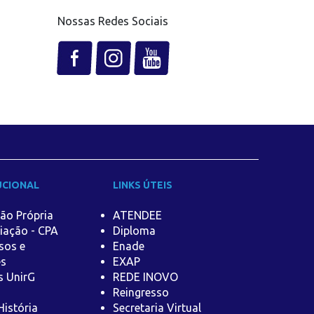
Nossas Redes Sociais
UCIONAL
LINKS ÚTEIS
ão Própria
ATENDEE
iação - CPA
Diploma
sos e
Enade
es
EXAP
s UnirG
REDE INOVO
Reingresso
istória
Secretaria Virtual