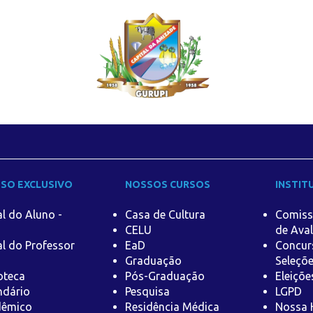
SO EXCLUSIVO
NOSSOS CURSOS
INSTIT
al do Aluno -
Casa de Cultura
Comiss
CELU
de Aval
al do Professor
EaD
Concur
Graduação
Seleçõ
ioteca
Pós-Graduação
Eleiçõe
ndário
Pesquisa
LGPD
dêmico
Residência Médica
Nossa H