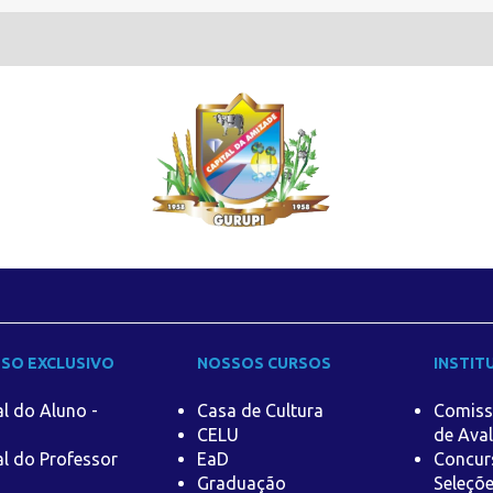
SO EXCLUSIVO
NOSSOS CURSOS
INSTIT
al do Aluno -
Casa de Cultura
Comiss
CELU
de Aval
al do Professor
EaD
Concur
Graduação
Seleçõ