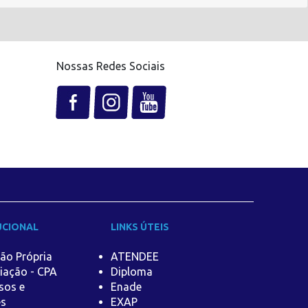
Nossas Redes Sociais
UCIONAL
LINKS ÚTEIS
ão Própria
ATENDEE
iação - CPA
Diploma
sos e
Enade
es
EXAP