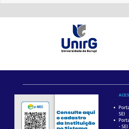
ACES
Port
SEI
Port
- SEI