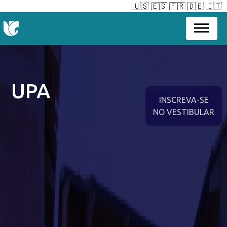
🇺🇸
🇪🇸
🇫🇷
🇩🇪
🇮🇹
UPA
INSCREVA-SE
NO VESTIBULAR