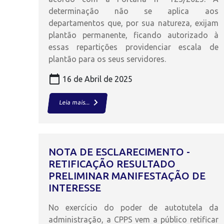
determinação não se aplica aos
departamentos que, por sua natureza, exijam
plantão permanente, ficando autorizado à
essas repartições providenciar escala de
plantão para os seus servidores.
calendar_today
16 de Abril de 2025
keyboard_arrow_right
Leia mais...
NOTA DE ESCLARECIMENTO -
RETIFICAÇÃO RESULTADO
PRELIMINAR MANIFESTAÇÃO DE
INTERESSE
No exercício do poder de autotutela da
administração, a CPPS vem a público retificar