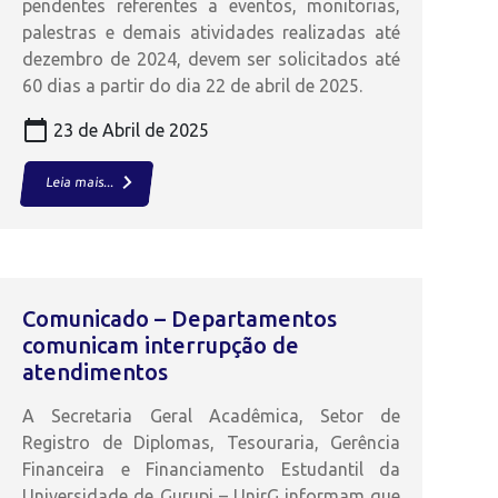
pendentes referentes a eventos, monitorias,
palestras e demais atividades realizadas até
dezembro de 2024, devem ser solicitados até
60 dias a partir do dia 22 de abril de 2025.
calendar_today
23 de Abril de 2025
keyboard_arrow_right
Leia mais...
Comunicado – Departamentos
comunicam interrupção de
atendimentos
A Secretaria Geral Acadêmica, Setor de
Registro de Diplomas, Tesouraria, Gerência
Financeira e Financiamento Estudantil da
Universidade de Gurupi – UnirG informam que