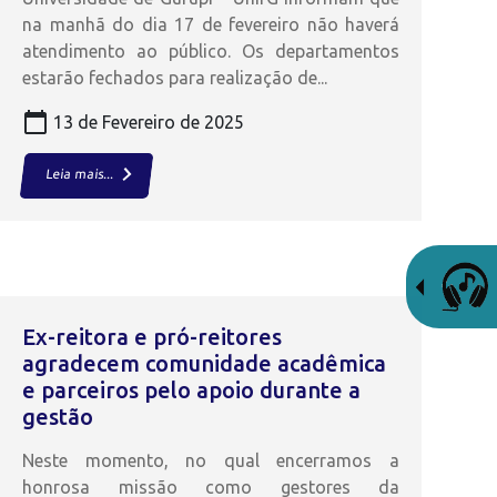
na manhã do dia 17 de fevereiro não haverá
atendimento ao público. Os departamentos
estarão fechados para realização de...
calendar_today
13 de Fevereiro de 2025
keyboard_arrow_right
Leia mais...
Ex-reitora e pró-reitores
agradecem comunidade acadêmica
e parceiros pelo apoio durante a
gestão
Neste momento, no qual encerramos a
honrosa missão como gestores da