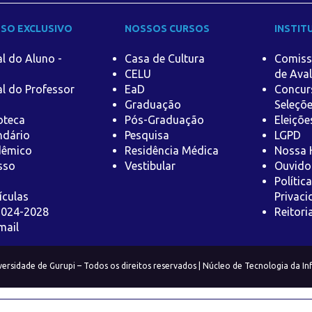
SO EXCLUSIVO
NOSSOS CURSOS
INSTIT
al do Aluno -
Casa de Cultura
Comiss
CELU
de Aval
al do Professor
EaD
Concur
Graduação
Seleçõ
ioteca
Pós-Graduação
Eleiçõe
ndário
Pesquisa
LGPD
dêmico
Residência Médica
Nossa H
sso
Vestibular
Ouvido
Polític
ículas
Privaci
2024-2028
Reitori
mail
versidade de Gurupi – Todos os direitos reservados | Núcleo de Tecnologia da I