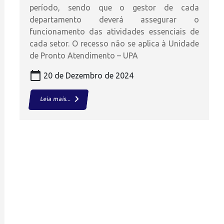
período, sendo que o gestor de cada
departamento deverá assegurar o
funcionamento das atividades essenciais de
cada setor. O recesso não se aplica à Unidade
de Pronto Atendimento – UPA
calendar_today
20 de Dezembro de 2024
keyboard_arrow_right
Leia mais...