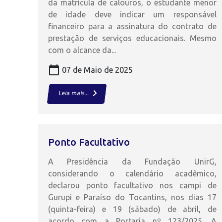
da matrícula de calouros, o estudante menor
de idade deve indicar um responsável
financeiro para a assinatura do contrato de
prestação de serviços educacionais. Mesmo
com o alcance da...
calendar_today
07 de Maio de 2025
keyboard_arrow_right
Leia mais...
Ponto Facultativo
A Presidência da Fundação UnirG,
considerando o calendário acadêmico,
declarou ponto facultativo nos campi de
Gurupi e Paraíso do Tocantins, nos dias 17
(quinta-feira) e 19 (sábado) de abril, de
acordo com a Portaria nº 123/2025. A