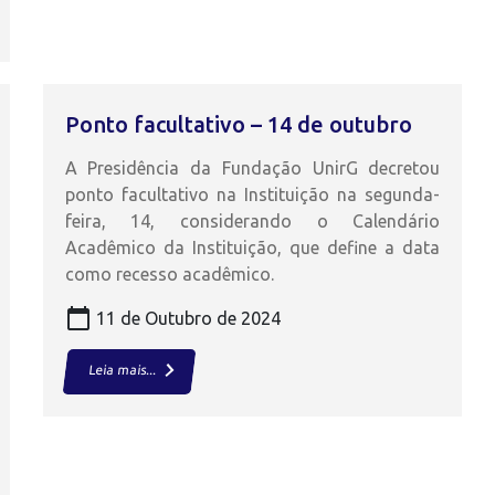
Ponto facultativo – 14 de outubro
A Presidência da Fundação UnirG decretou
ponto facultativo na Instituição na segunda-
feira, 14, considerando o Calendário
Acadêmico da Instituição, que define a data
como recesso acadêmico.
calendar_today
11 de Outubro de 2024
keyboard_arrow_right
Leia mais...