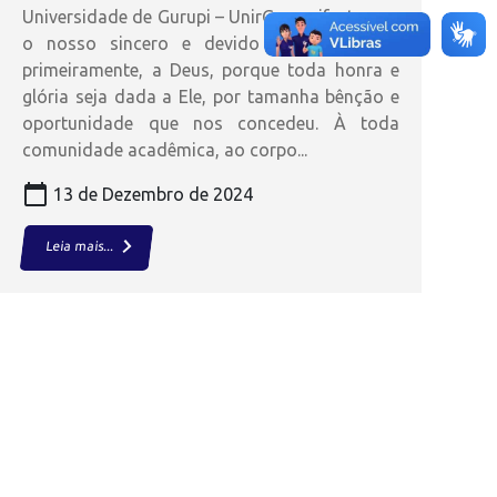
Universidade de Gurupi – UnirG, manifestamos
o nosso sincero e devido agradecimento,
primeiramente, a Deus, porque toda honra e
glória seja dada a Ele, por tamanha bênção e
oportunidade que nos concedeu. À toda
comunidade acadêmica, ao corpo...
calendar_today
13 de Dezembro de 2024
keyboard_arrow_right
Leia mais...