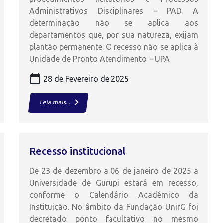
Administrativos Disciplinares – PAD. A
determinação não se aplica aos
departamentos que, por sua natureza, exijam
plantão permanente. O recesso não se aplica à
Unidade de Pronto Atendimento – UPA
calendar_today
28 de Fevereiro de 2025
keyboard_arrow_right
Leia mais...
Recesso institucional
De 23 de dezembro a 06 de janeiro de 2025 a
Universidade de Gurupi estará em recesso,
conforme o Calendário Acadêmico da
Instituição. No âmbito da Fundação UnirG foi
decretado ponto facultativo no mesmo