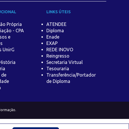
UCIONAL
LINKS ÚTEIS
ão Própria
ATENDEE
iação - CPA
Diploma
sos e
Enade
es
EXAP
s UnirG
REDE INOVO
Reingresso
istória
Secretaria Virtual
ria
Tesouraria
a de
Transferência/Portador
dade
de Diploma
a
nformação.