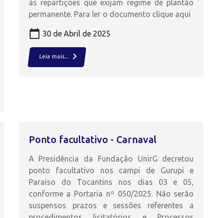
às repartições que exijam regime de plantão
permanente. Para ler o documento clique aqui
calendar_today
30 de Abril de 2025
keyboard_arrow_right
Leia mais...
Ponto facultativo - Carnaval
A Presidência da Fundação UnirG decretou
ponto facultativo nos campi de Gurupi e
Paraíso do Tocantins nos dias 03 e 05,
conforme a Portaria nº 050/2025. Não serão
suspensos prazos e sessões referentes a
procedimentos licitatórios e Processos