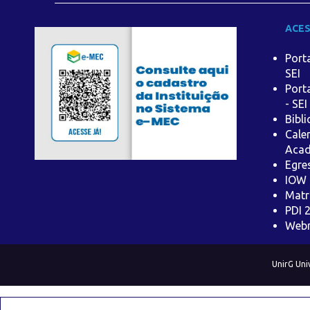
ACES
Port
SEI
Port
- SEI
Bibl
Cale
Aca
Egre
IOW
Matr
PDI 
Web
UnirG Uni