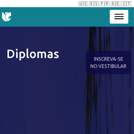
🇺🇸
🇪🇸
🇫🇷
🇩🇪
🇮🇹
Diplomas
INSCREVA-SE
NO VESTIBULAR