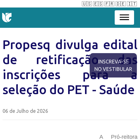
🇺🇸
🇪🇸
🇫🇷
🇩🇪
🇮🇹
Propesq divulga edital
de retificação das
INSCREVA-SE
NO VESTIBULAR
inscrições para a
seleção do PET - Saúde
06 de Julho de 2026
A Pró-reitora