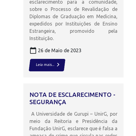
esclarecimento para a comunidade,
sobre o Processo de Revalidação de
Diplomas de Graduação em Medicina,
expedidos por Instituições de Ensino
Estrangeira, promovido pela
Instituição.
calendar_today
26 de Maio de 2023
keyboard_arrow_right
Leia mais...
NOTA DE ESCLARECIMENTO -
SEGURANÇA
A Universidade de Gurupi – UnirG, por
meio da Reitoria e Presidência da
Fundação UnirG, esclarece que é falsa a
ameaça de crime que circula nas redes