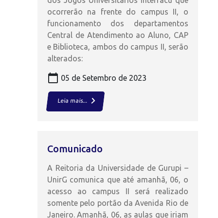
dos Jogos Universitários Interfacu que
ocorrerão na frente do campus II, o
funcionamento dos departamentos
Central de Atendimento ao Aluno, CAP
e Biblioteca, ambos do campus II, serão
alterados:
calendar_today
05 de Setembro de 2023
keyboard_arrow_right
Leia mais...
Comunicado
A Reitoria da Universidade de Gurupi –
UnirG comunica que até amanhã, 06, o
acesso ao campus II será realizado
somente pelo portão da Avenida Rio de
Janeiro. Amanhã, 06, as aulas que iriam