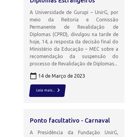
Diplomas Estrangeiros
A Universidade de Gurupi – UnirG, por
meio da Reitoria e Comissão
Permanente de Revalidação de
Diplomas (CPRD), divulgou na tarde de
hoje, 14, a resposta da decisão final do
Ministério da Educação – MEC sobre a
recomendação da suspensão do
processo de Revalidação de Diplomas...
calendar_today
14 de Março de 2023
keyboard_arrow_right
Leia mais...
Ponto facultativo - Carnaval
A Presidência da Fundação UnirG,