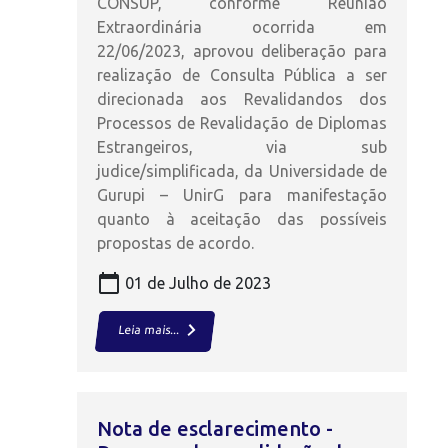
CONSUP, conforme Reunião
Extraordinária ocorrida em
22/06/2023, aprovou deliberação para
realização de Consulta Pública a ser
direcionada aos Revalidandos dos
Processos de Revalidação de Diplomas
Estrangeiros, via sub
judice/simplificada, da Universidade de
Gurupi – UnirG para manifestação
quanto à aceitação das possíveis
propostas de acordo.
calendar_today
01 de Julho de 2023
keyboard_arrow_right
Leia mais...
Nota de esclarecimento -