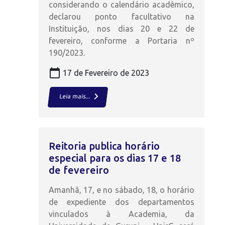
considerando o calendário acadêmico,
declarou ponto facultativo na
Instituição, nos dias 20 e 22 de
fevereiro, conforme a Portaria nº
190/2023.
calendar_today
17 de Fevereiro de 2023
keyboard_arrow_right
Leia mais...
Reitoria publica horário
especial para os dias 17 e 18
de fevereiro
Amanhã, 17, e no sábado, 18, o horário
de expediente dos departamentos
vinculados à Academia, da