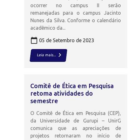
ocorrer no campus II serão
remanejadas para o campus Jacinto
Nunes da Silva. Conforme o calendário
acadêmico da...
calendar_today
05 de Setembro de 2023
keyboard_arrow_right
Leia mais...
Comitê de Ética em Pesquisa
retoma atividades do
semestre
O Comitê de Ética em Pesquisa (CEP),
da Universidade de Gurupi – UnirG
comunica que as apreciações de
projetos retornaram no início de