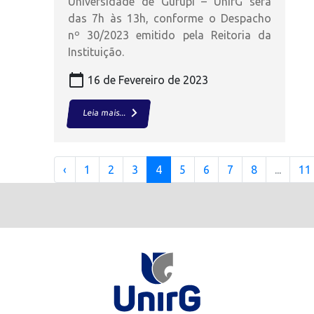
Universidade de Gurupi – UnirG será
das 7h às 13h, conforme o Despacho
nº 30/2023 emitido pela Reitoria da
Instituição.
calendar_today
16 de Fevereiro de 2023
keyboard_arrow_right
Leia mais...
‹
1
2
3
4
5
6
7
8
...
11