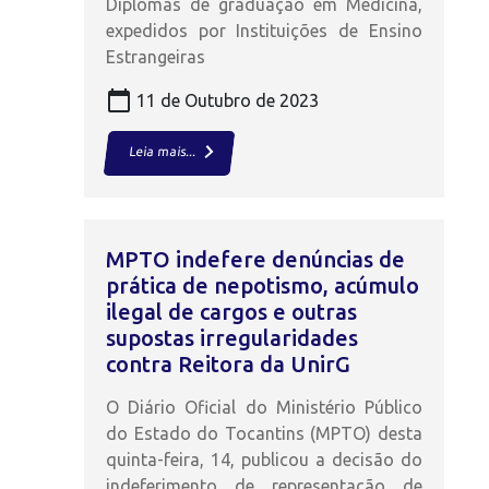
Diplomas de graduação em Medicina,
expedidos por Instituições de Ensino
Estrangeiras
calendar_today
11 de Outubro de 2023
keyboard_arrow_right
Leia mais...
MPTO indefere denúncias de
prática de nepotismo, acúmulo
ilegal de cargos e outras
supostas irregularidades
contra Reitora da UnirG
O Diário Oficial do Ministério Público
do Estado do Tocantins (MPTO) desta
quinta-feira, 14, publicou a decisão do
indeferimento de representação de