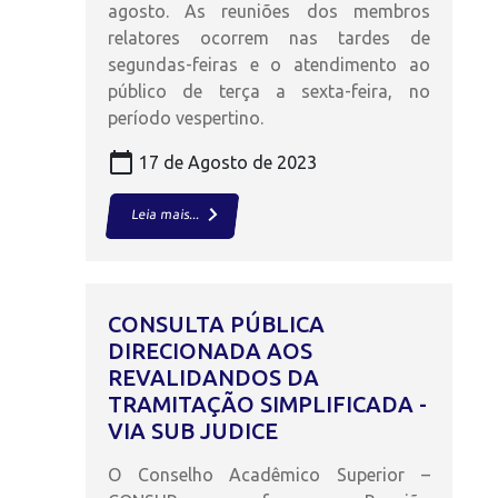
agosto. As reuniões dos membros
relatores ocorrem nas tardes de
segundas-feiras e o atendimento ao
público de terça a sexta-feira, no
período vespertino.
calendar_today
17 de Agosto de 2023
keyboard_arrow_right
Leia mais...
CONSULTA PÚBLICA
DIRECIONADA AOS
REVALIDANDOS DA
TRAMITAÇÃO SIMPLIFICADA -
VIA SUB JUDICE
O Conselho Acadêmico Superior –