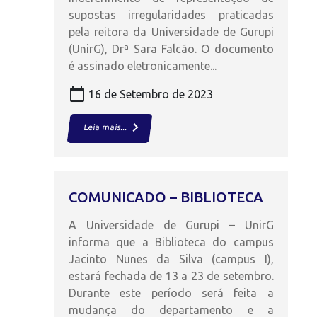
supostas irregularidades praticadas
pela reitora da Universidade de Gurupi
(UnirG), Drª Sara Falcão. O documento
é assinado eletronicamente...
calendar_today
16 de Setembro de 2023
keyboard_arrow_right
Leia mais...
COMUNICADO – BIBLIOTECA
A Universidade de Gurupi – UnirG
informa que a Biblioteca do campus
Jacinto Nunes da Silva (campus I),
estará fechada de 13 a 23 de setembro.
Durante este período será feita a
mudança do departamento e a